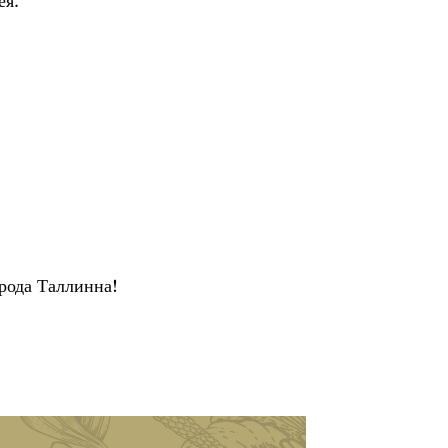
ея.
рода Таллинна!