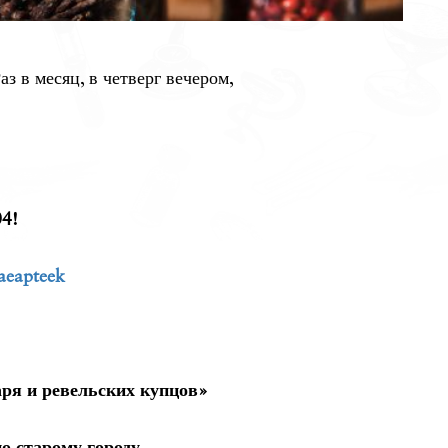
з в месяц, в четверг вечером,
04!
aeapteek
ря и ревельских купцов»
о старому городу
.