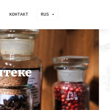
KOНТАКТ
RUS
птеке