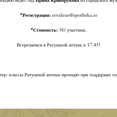
екцию ведет гид
Ирина Криворукова
из Городского муз
*Регистрация:
revalirae@apotheka.ee
*Стоимость:
5€/ участник.
Встречаемся в Ратушной аптеке в 17.45!
тер- классы Ратушной аптеки проходят при поддержке го