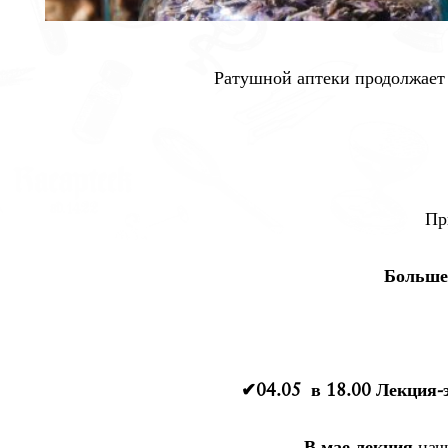
Ратушной аптеки продолжае
Пр
Больше
✔04.05
в 18.00 Лекция-
В мае лекция
начи