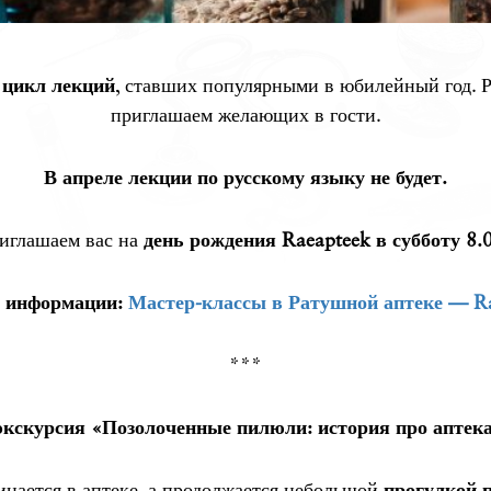
т
цикл лекций
, ставших популярными в юбилейный год. Ра
приглашаем желающих в гости.
В апреле лекции по русскому языку не будет.
иглашаем вас на
день рождения Raeapteek в субботу 8.
 информации:
Мастер-классы в Ратушной аптеке — R
***
экскурсия
«Позолоченные пилюли: история про аптека
нается в аптеке, а продолжается небольшой
прогулкой п