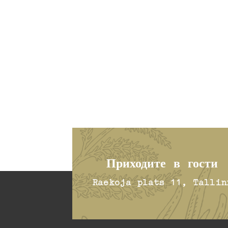
Приходите в гости
Raekoja plats 11, Tallin