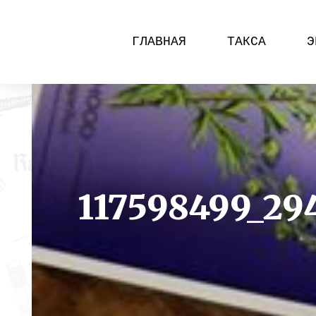
ГЛАВНАЯ
ТАКСА
Э
117598499_29