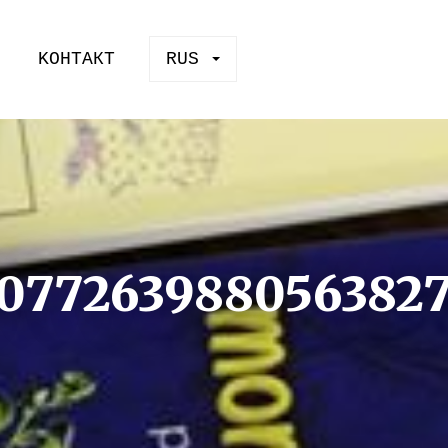
KOНТАКТ
RUS
50772639880563827