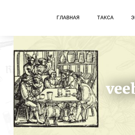
ГЛАВНАЯ
ТАКСА
Э
vee