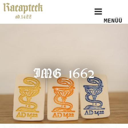
MENÜÜ
IMG_1662