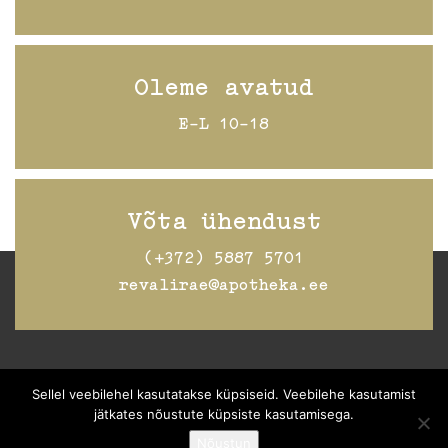
Oleme avatud
E-L 10-18
Võta ühendust
(+372) 5887 5701
revalirae@apotheka.ee
Jälgi Raeapteeki
Facebookis
Sellel veebilehel kasutatakse küpsiseid. Veebilehe kasutamist
jätkates nõustute küpsiste kasutamisega.
Nõustun