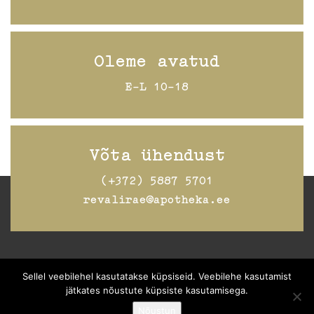
Oleme avatud
E-L 10-18
Võta ühendust
(+372) 5887 5701
revalirae@apotheka.ee
Jälgi Raeapteeki
Facebookis
Sellel veebilehel kasutatakse küpsiseid. Veebilehe kasutamist
jätkates nõustute küpsiste kasutamisega.
Nõustun