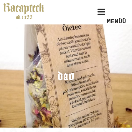
MENÜÜ
dav