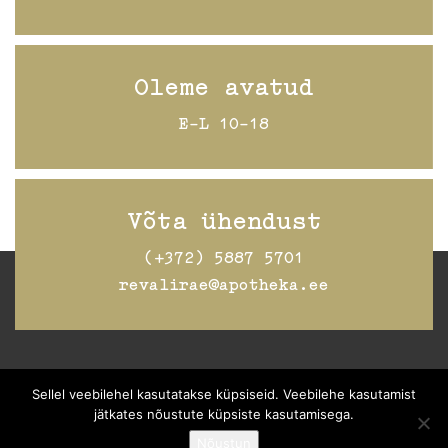
Oleme avatud
E-L 10-18
Võta ühendust
(+372) 5887 5701
revalirae@apotheka.ee
Jälgi Raeapteeki
Facebookis
Sellel veebilehel kasutatakse küpsiseid. Veebilehe kasutamist
jätkates nõustute küpsiste kasutamisega.
Nõustun