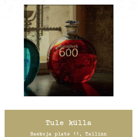
Tule külla
Raekoja plats 11, Tallinn