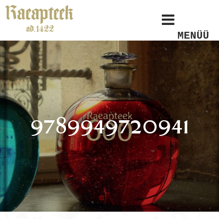
MENÜÜ
9789949720941