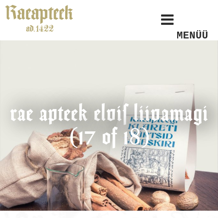
MENÜÜ
rae apteek elvis liivamagi
(17 of 18)