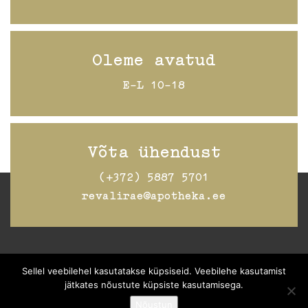
Oleme avatud
E-L 10-18
Võta ühendust
(+372) 5887 5701
revalirae@apotheka.ee
Jälgi Raeapteeki
Facebookis
Sellel veebilehel kasutatakse küpsiseid. Veebilehe kasutamist
jätkates nõustute küpsiste kasutamisega.
Nõustun