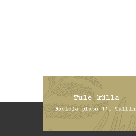
Tule külla
Raekoja plats 11, Tallin