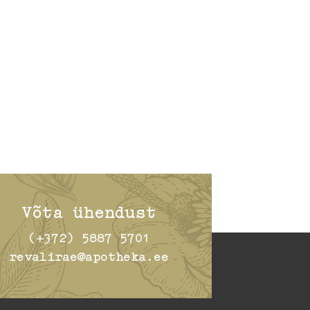
Võta ühendust
(+372) 5887 5701
revalirae@apotheka.ee