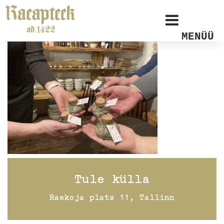
MENÜÜ
Tule külla
Raekoja plats 11, Tallinn