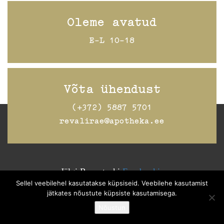
Oleme avatud
E-L 10-18
Võta ühendust
(+372) 5887 5701
revalirae@apotheka.ee
Jälgi Raeapteeki
Facebookis
Sellel veebilehel kasutatakse küpsiseid. Veebilehe kasutamist
jätkates nõustute küpsiste kasutamisega.
Nõustun