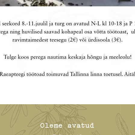
seekord 8.-11.juulil ja turg on avatud N-L kl 10-18 ja P
etega ning huvilised saavad kohapeal osa võtta töötoast, 
ravimtaimedest teesegu (2€) või ürdisoola (3€).
Tulge koos perega nautima keskaja hõngu ja meeleolu!
Raeapteegi töötoad toimuvad Tallinna linna toetusel. Aitä
Oleme avatud