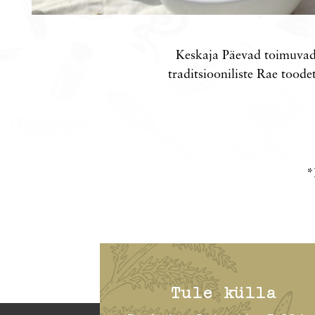
Keskaja Päevad toimuvad 
traditsiooniliste Rae tood
*
Tule külla