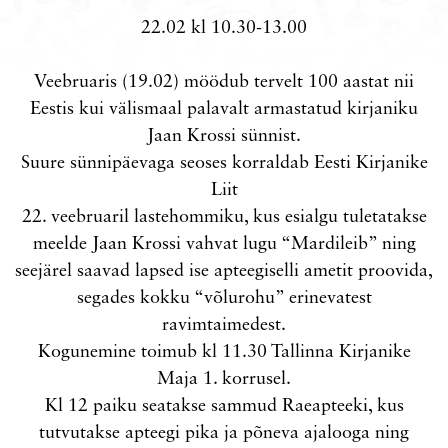
22.02 kl 10.30-13.00
Veebruaris (19.02) möödub tervelt 100 aastat nii
Eestis kui välismaal palavalt armastatud kirjaniku
Jaan Krossi sünnist.
Suure sünnipäevaga seoses korraldab Eesti Kirjanike
Liit
22. veebruaril lastehommiku, kus esialgu tuletatakse
meelde Jaan Krossi vahvat lugu “Mardileib” ning
seejärel saavad lapsed ise apteegiselli ametit proovida,
segades kokku “võlurohu” erinevatest
ravimtaimedest.
Kogunemine toimub kl 11.30 Tallinna Kirjanike
Maja 1. korrusel.
Kl 12 paiku seatakse sammud Raeapteeki, kus
tutvutakse apteegi pika ja põneva ajalooga ning