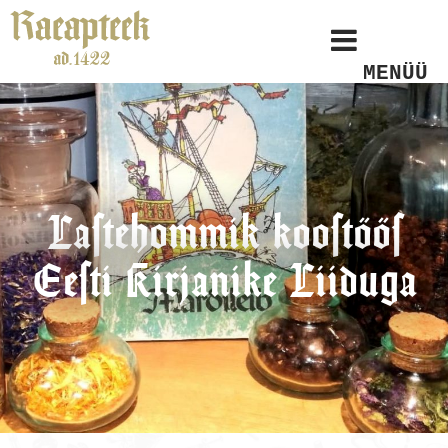
MENÜÜ
Lastehommik koostöös
Eesti Kirjanike Liiduga