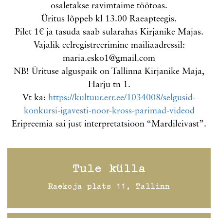
osaletakse ravimtaime töötoas.
Üritus lõppeb kl 13.00 Raeapteegis.
Pilet 1€ ja tasuda saab sularahas Kirjanike Majas.
Vajalik eelregistreerimine mailiaadressil:
maria.esko1@gmail.com
NB! Ürituse alguspaik on Tallinna Kirjanike Maja,
Harju tn 1.
Vt ka:
https://kultuur.err.ee/1034008/selgusid-
konkursi-igavesti-noor-kross-parimad-videod
Eripreemia sai just interpretatsioon “Mardileivast”.
Tule külla
Raekoja plats 11, Tallinn