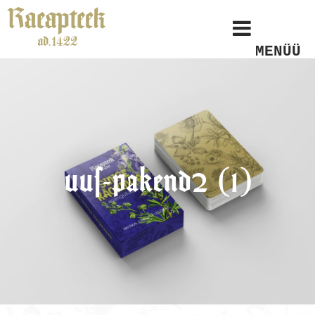
MENÜÜ
uus-pakend2 (1)