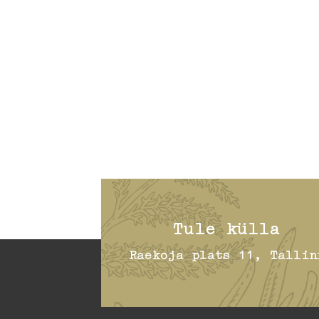
Tule külla
Raekoja plats 11, Tallin