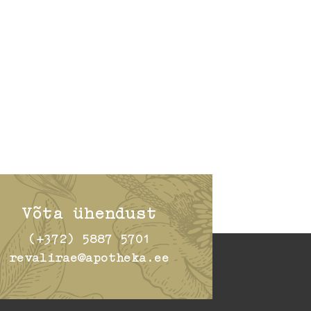
Võta ühendust
(+372) 5887 5701
revalirae@apotheka.ee