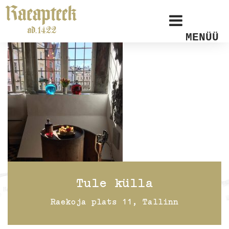
MENÜÜ
Tule külla
Raekoja plats 11, Tallinn