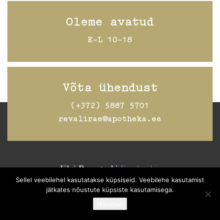
Oleme avatud
E-L 10-18
Võta ühendust
(+372) 5887 5701
revalirae@apotheka.ee
Jälgi Raeapteeki
Facebookis
Sellel veebilehel kasutatakse küpsiseid. Veebilehe kasutamist
jätkates nõustute küpsiste kasutamisega.
Nõustun