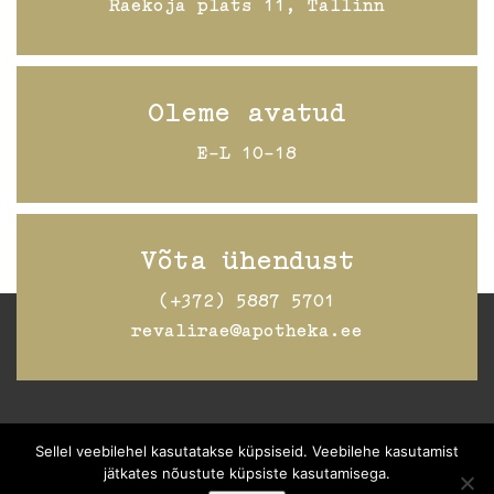
Raekoja plats 11, Tallinn
Oleme avatud
E-L 10-18
Võta ühendust
(+372) 5887 5701
revalirae@apotheka.ee
Jälgi Raeapteeki
Facebookis
Sellel veebilehel kasutatakse küpsiseid. Veebilehe kasutamist
jätkates nõustute küpsiste kasutamisega.