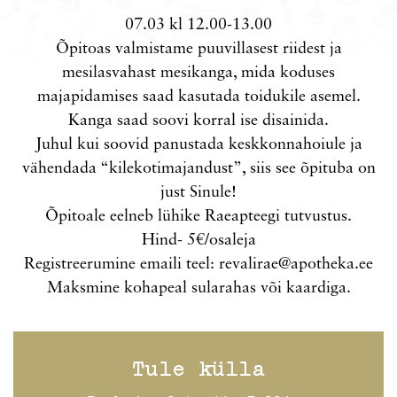
07.03 kl 12.00-13.00
Õpitoas valmistame puuvillasest riidest ja
mesilasvahast mesikanga, mida koduses
majapidamises saad kasutada toidukile asemel.
Kanga saad soovi korral ise disainida.
Juhul kui soovid panustada keskkonnahoiule ja
vähendada “kilekotimajandust”, siis see õpituba on
just Sinule!
Õpitoale eelneb lühike Raeapteegi tutvustus.
Hind- 5€/osaleja
Registreerumine emaili teel:
revalirae@apotheka.ee
Maksmine kohapeal sularahas või kaardiga.
Tule külla