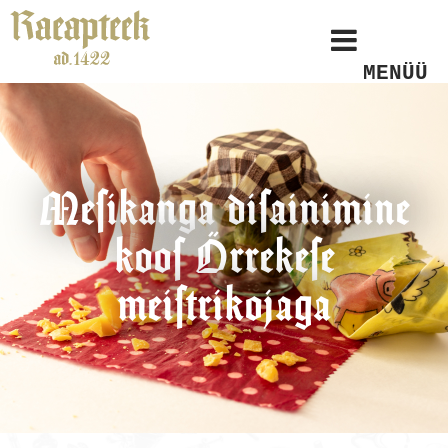
MENÜÜ
Mesikanga disainimine
koos Örrekese
meistrikojaga