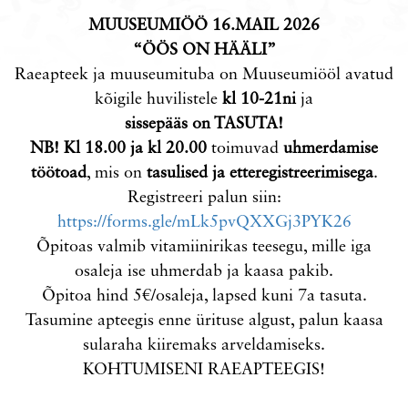
MUUSEUMIÖÖ 16.MAIL 2026
“ÖÖS ON HÄÄLI”
Raeapteek ja muuseumituba on Muuseumiööl avatud
kõigile huvilistele
kl 10-21ni
ja
sissepääs on TASUTA!
NB!
Kl 18.00 ja kl 20.00
toimuvad
uhmerdamise
töötoad
, mis on
tasulised ja etteregistreerimisega
.
Registreeri palun siin:
https://forms.gle/mLk5pvQXXGj3PYK26
Õpitoas valmib vitamiinirikas teesegu, mille iga
osaleja ise uhmerdab ja kaasa pakib.
Õpitoa hind
5€/osaleja
, lapsed kuni 7a tasuta.
Tasumine apteegis enne ürituse algust, palun kaasa
sularaha kiiremaks arveldamiseks.
KOHTUMISENI RAEAPTEEGIS!