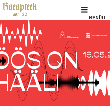
MENÜÜ
→