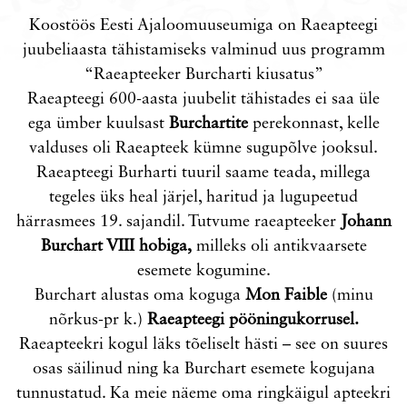
Koostöös Eesti Ajaloomuuseumiga on Raeapteegi
juubeliaasta tähistamiseks valminud uus programm
“Raeapteeker Burcharti kiusatus”
Raeapteegi 600-aasta juubelit tähistades ei saa üle
ega ümber kuulsast
Burchartite
perekonnast, kelle
valduses oli Raeapteek kümne sugupõlve jooksul.
Raeapteegi Burharti tuuril saame teada, millega
tegeles üks heal järjel, haritud ja lugupeetud
härrasmees 19. sajandil. Tutvume raeapteeker
Johann
Burchart VIII hobiga,
milleks oli antikvaarsete
esemete kogumine.
Burchart alustas oma koguga
Mon Faible
(minu
nõrkus-pr k.)
Raeapteegi pööningukorrusel.
Raeapteekri kogul läks tõeliselt hästi – see on suures
osas säilinud ning ka Burchart esemete kogujana
tunnustatud. Ka meie näeme oma ringkäigul apteekri