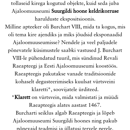
tollaseid kirega kogutud objekte, kuid seda juba
Ajaloomuuseumi
Suurgildi hoone keldrikorruse
harulduste ekspositsioonis.
Milline apteeker oli Burchart VIII, mida ta kogus, mis
oli tema kire ajendiks ja miks jõudsid eksponaadid
Ajaloomuuseumisse? Nendele ja veel paljudele
põnevatele küsimustele saabki vastused J. Burchart
VIII-le pühendatud tuuril, mis sündinud Revali
Raeapteegi ja Eesti Ajaloomuuseumi koostöös.
Raeapteegis pakutakse vanade traditsioonide
kohaselt degusteerimiseks kuulsat vürtsveini
klaretti*, soovijatele ürditeed.
*
Klarett
on vürtsvein, mida valmistati ja müüdi
Raeapteegis alates aastast 1467.
Burcharti seiklus algab Raeapteegis ja lõpeb
Ajaloomuuseumi Suurgildi hoones ning pakub
põnevaid teadmisi ja üllatusi tervele perele.