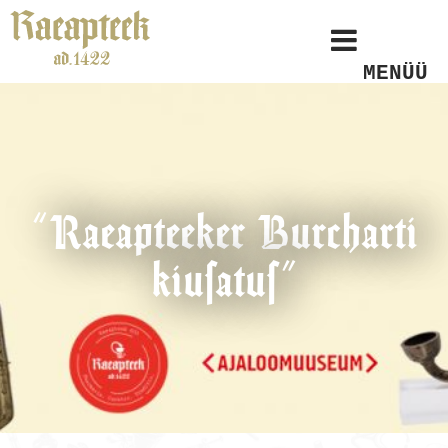
MENÜÜ
“Raeapteeker Burcharti
kiusatus”