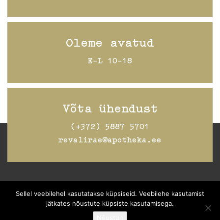
Oleme avatud
E-L 10-18
Võta ühendust
(+372) 5887 5701
revalirae@apotheka.ee
Jälgi Raeapteeki
Facebookis
Sellel veebilehel kasutatakse küpsiseid. Veebilehe kasutamist
jätkates nõustute küpsiste kasutamisega.
Nõustun