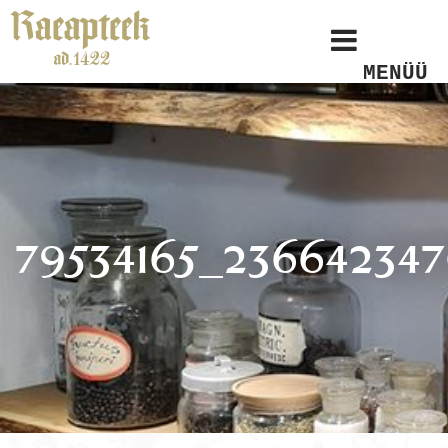
MENÜÜ
79534165_23664234