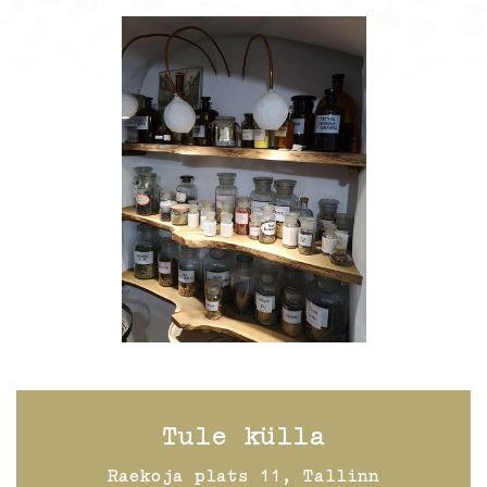
Tule külla
Raekoja plats 11, Tallinn