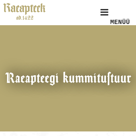
MENÜÜ
Raeapteegi kummitustuur