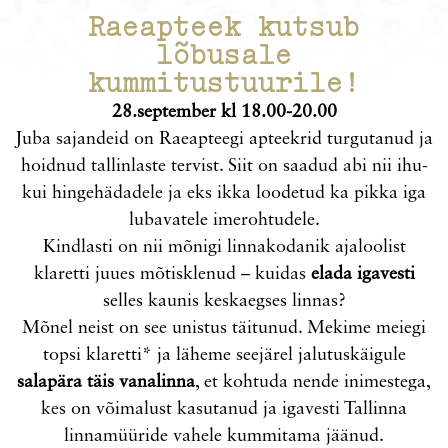
Raeapteek kutsub
lõbusale
kummitustuurile!
28.september kl 18.00-20.00
Juba sajandeid on Raeapteegi apteekrid turgutanud ja
hoidnud tallinlaste tervist. Siit on saadud abi nii ihu-
kui hingehädadele ja eks ikka loodetud ka pikka iga
lubavatele imerohtudele.
Kindlasti on nii mõnigi linnakodanik ajaloolist
klaretti juues mõtisklenud – kuidas
elada igavesti
selles kaunis keskaegses linnas?
Mõnel neist on see unistus täitunud. Mekime meiegi
topsi klaretti* ja läheme seejärel jalutuskäigule
salapära täis vanalinna
, et kohtuda nende inimestega,
kes on võimalust kasutanud ja igavesti Tallinna
linnamüüride vahele kummitama jäänud.