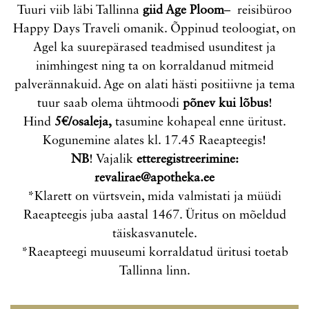
Tuuri viib läbi Tallinna
giid Age Ploom
– reisibüroo
Happy Days Traveli omanik. Õppinud teoloogiat, on
Agel ka suurepärased teadmised usunditest ja
inimhingest ning ta on korraldanud mitmeid
palverännakuid. Age on alati hästi positiivne ja tema
tuur saab olema ühtmoodi
põnev kui lõbus
!
Hind
5€/osaleja,
tasumine kohapeal enne üritust.
Kogunemine alates kl. 17.45 Raeapteegis!
NB
! Vajalik
etteregistreerimine:
revalirae@apotheka.ee
*Klarett on vürtsvein, mida valmistati ja müüdi
Raeapteegis juba aastal 1467. Üritus on mõeldud
täiskasvanutele.
*Raeapteegi muuseumi korraldatud üritusi toetab
Tallinna linn.