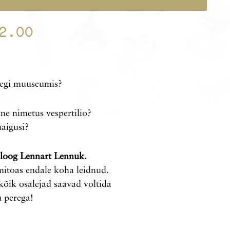
2.00
teegi muuseumis?
elne nimetus
vespertilio
?
haigusi?
loog Lennart Lennuk.
umitoas endale koha leidnud.
 kõik osalejad saavad voltida
 perega!