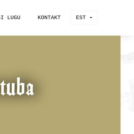
GI LUGU
KONTAKT
EST
ituba