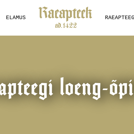
ELAMUS
RAEAPTEE
pteegi loeng-õp