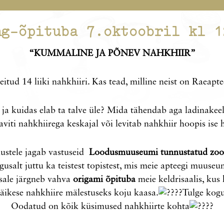
ng-õpituba
7.oktoobril kl 1
“KUMMALINE JA PÕNEV NAHKHIIR”
 leitud 14 liiki nahkhiiri. Kas tead, milline neist on Raeap
r ja kuidas elab ta talve üle? Mida tähendab aga ladinake
viti nahkhiirega keskajal või levitab nahkhiir hoopis ise 
mustele jagab vastuseid
Loodusmuuseumi tunnustatud zoo
gusalt juttu ka teistest topistest, mis meie apteegi muuse
osale järgneb vahva
origami õpituba
meie keldrisaalis, kus
äikese nahkhiire mälestuseks koju kaasa.
Tulge kogu
Oodatud on kõik küsimused nahkhiirte kohta