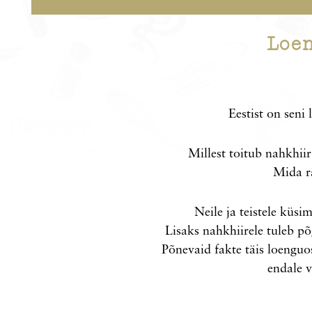
Loe
Eestist on seni
Millest toitub nahkhii
Mida ra
Neile ja teistele küsi
Lisaks nahkhiirele tuleb põ
Põnevaid fakte täis loengu
endale v