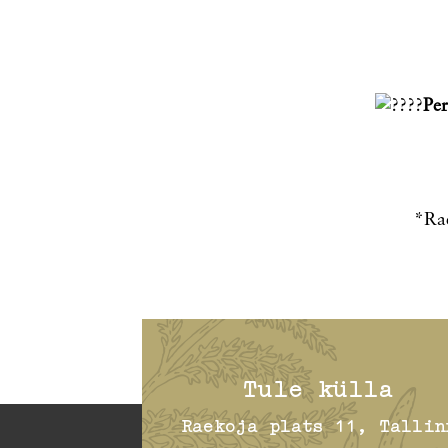
Per
*Rae
Tule külla
Raekoja plats 11, Tallin