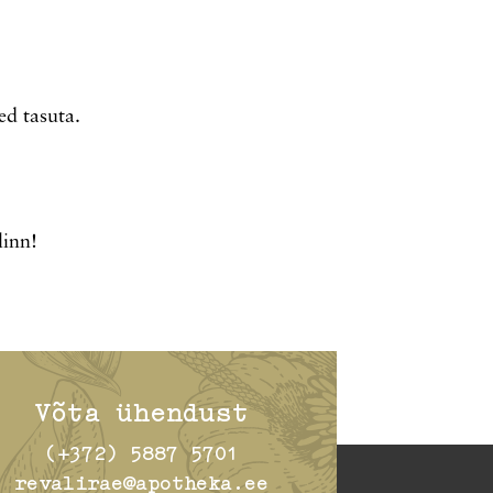
ed tasuta.
linn!
Võta ühendust
(+372) 5887 5701
revalirae@apotheka.ee