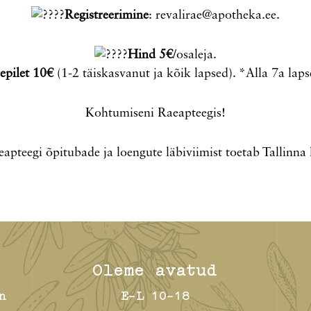
Registreerimine
:
revalirae@apotheka.ee
.
Hind 5€
/osaleja.
epilet 10€
(1-2 täiskasvanut ja kõik lapsed). *Alla 7a laps
Kohtumiseni Raeapteegis!
apteegi õpitubade ja loengute läbiviimist toetab Tallinna 
Oleme avatud
n
E-L 10-18