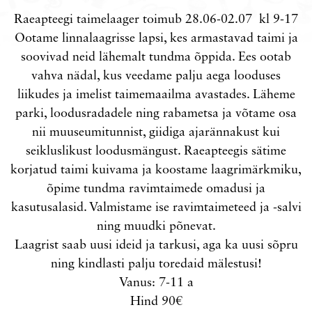
Raeapteegi taimelaager toimub 28.06-02.07 kl 9-17
Ootame linnalaagrisse lapsi, kes armastavad taimi ja
soovivad neid lähemalt tundma õppida. Ees ootab
vahva nädal, kus veedame palju aega looduses
liikudes ja imelist taimemaailma avastades. Läheme
parki, loodusradadele ning rabametsa ja võtame osa
nii muuseumitunnist, giidiga ajarännakust kui
seikluslikust loodusmängust. Raeapteegis sätime
korjatud taimi kuivama ja koostame laagrimärkmiku,
õpime tundma ravimtaimede omadusi ja
kasutusalasid. Valmistame ise ravimtaimeteed ja -salvi
ning muudki põnevat.
Laagrist saab uusi ideid ja tarkusi, aga ka uusi sõpru
ning kindlasti palju toredaid mälestusi!
Vanus: 7-11 a
Hind 90€