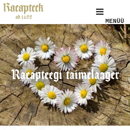
MENÜÜ
Raeapteegi taimelaager