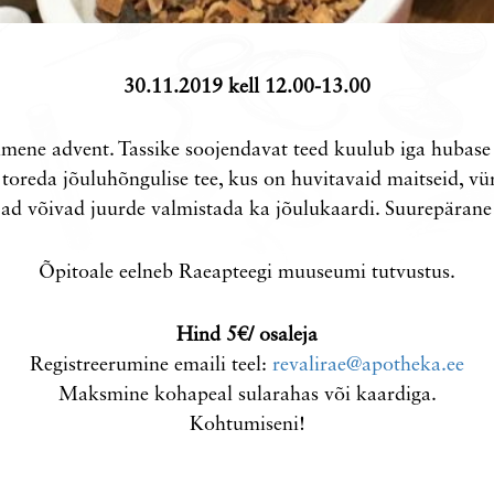
30.11.2019 kell 12.00-13.00
mene advent. Tassike soojendavat teed kuulub iga hubase 
oreda jõuluhõngulise tee, kus on huvitavaid maitseid, vür
jad võivad juurde valmistada ka jõulukaardi. Suurepärane 
Õpitoale eelneb Raeapteegi muuseumi tutvustus.
Hind 5€/ osaleja
Registreerumine emaili teel:
revalirae@apotheka.ee
Maksmine kohapeal sularahas või kaardiga.
Kohtumiseni!