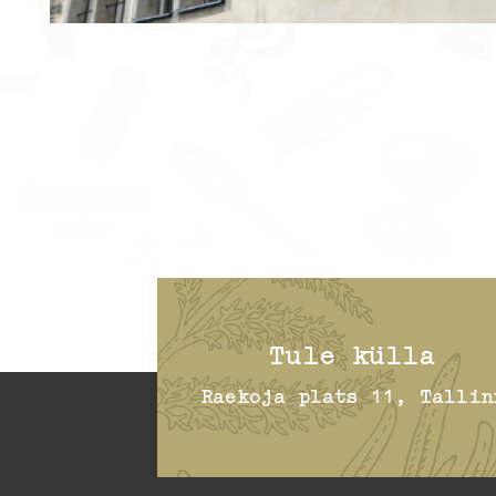
Tule külla
Raekoja plats 11, Tallin