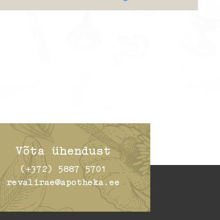
Võta ühendust
(+372) 5887 5701
revalirae@apotheka.ee