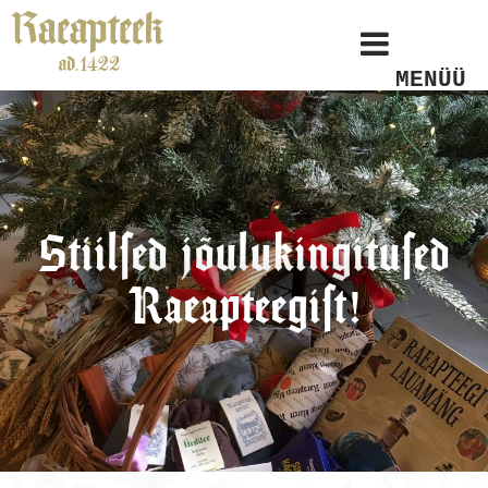
MENÜÜ
Stiilsed jõulukingitused
Raeapteegist!