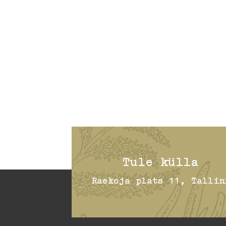
Tule külla
Raekoja plats 11, Tallin