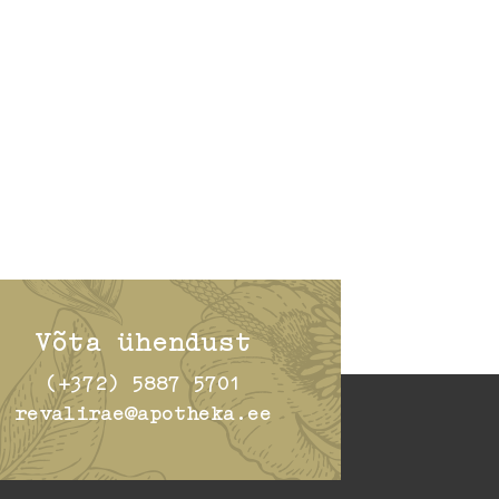
Võta ühendust
(+372) 5887 5701
revalirae@apotheka.ee