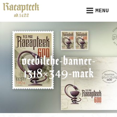
MENU
veebilehe-banner-
1318×349-mark