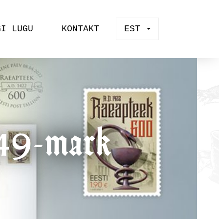
GI LUGU
KONTAKT
EST
349-mark