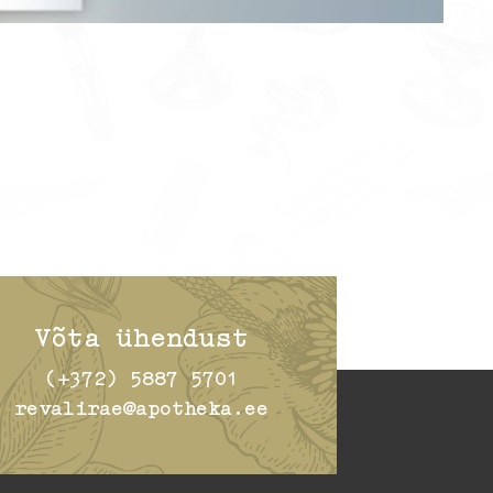
Võta ühendust
(+372) 5887 5701
revalirae@apotheka.ee