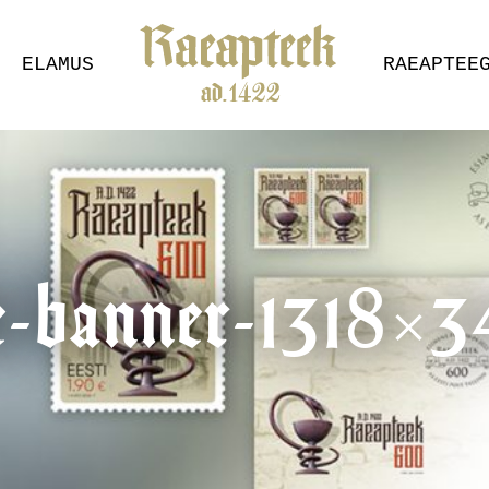
ELAMUS
RAEAPTEE
he-banner-1318×