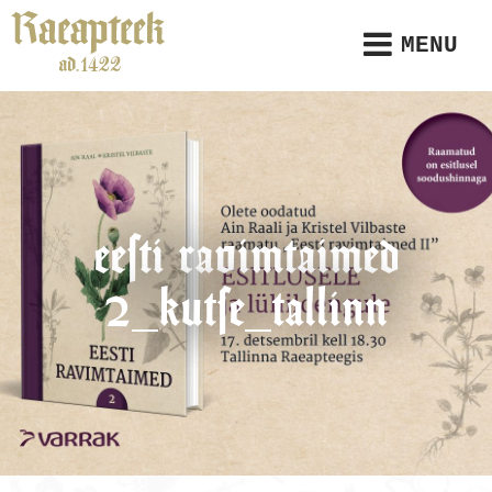
MENU
eesti ravimtaimed
2_kutse_tallinn